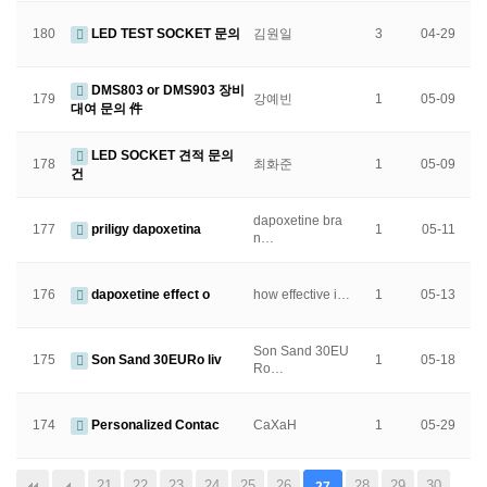
180
LED TEST SOCKET 문의
김원일
3
04-29
DMS803 or DMS903 장비
179
강예빈
1
05-09
대여 문의 件
LED SOCKET 견적 문의
178
최화준
1
05-09
건
dapoxetine bra
177
priligy dapoxetina
1
05-11
n…
176
dapoxetine effect o
how effective i…
1
05-13
Son Sand 30EU
175
Son Sand 30EURo liv
1
05-18
Ro…
174
Personalized Contac
CaXaH
1
05-29
21
22
23
24
25
26
28
29
30