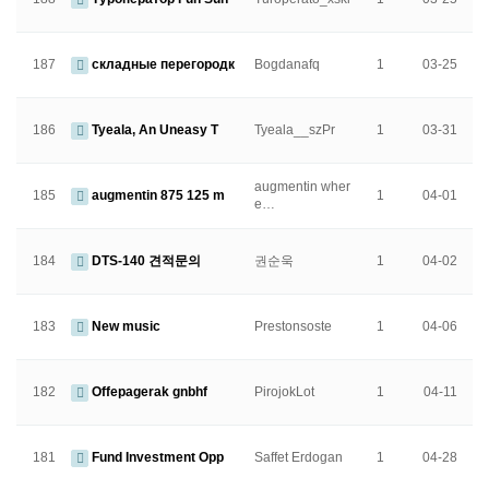
187
складные перегородк
Bogdanafq
1
03-25
186
Tyeala, An Uneasy T
Tyeala__szPr
1
03-31
augmentin wher
185
augmentin 875 125 m
1
04-01
e…
184
DTS-140 견적문의
권순욱
1
04-02
183
New music
Prestonsoste
1
04-06
182
Offepagerak gnbhf
PirojokLot
1
04-11
181
Fund Investment Opp
Saffet Erdogan
1
04-28